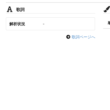
歌詞
解析状況
-
歌詞ページへ