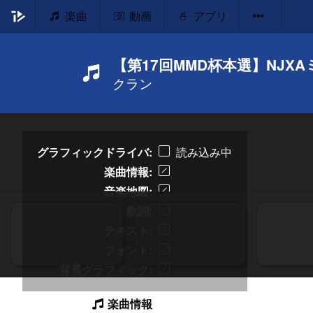
楽曲
動画
アプリ
【第17回MMD杯本選】NJ
クラン
グラフィックドライバ
読み込み中
楽曲情報
音楽地図
歌詞
テキスト
フォント
背景グラフィック
楽曲情報