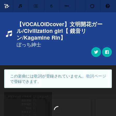
【VOCALOIDcover】文明開花ガー
ル/Civilization girl【 鏡音リ
ン/Kagamine Rin】
ぼっち紳士
この楽曲には歌詞が登録されていません。
歌詞ページ
で登録できます。
グラフィックドライバ
読み込み中
楽曲情報
音楽地図
歌詞
テキスト
フォント