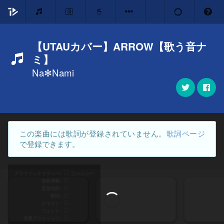
【UTAUカバー】ARROW【歌う音ナ
ミ】
Na✻Nami
この楽曲には歌詞が登録されていません。
歌詞ページ
で登録できます。
グラフィックドライバ
読み込み中
楽曲情報
音楽地図
歌詞
テキスト
フォント
背景グラフィック