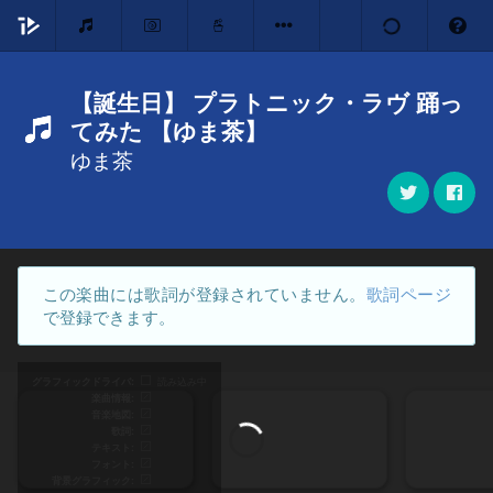
【誕生日】 プラトニック・ラヴ 踊っ
てみた 【ゆま茶】
ゆま茶
この楽曲には歌詞が登録されていません。
歌詞ページ
で登録できます。
グラフィックドライバ
読み込み中
楽曲情報
音楽地図
歌詞
テキスト
フォント
背景グラフィック