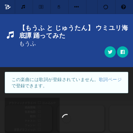
【もうふ と じゅうたん】 ウミユリ海
底譚 踊ってみた
もうふ
この楽曲には歌詞が登録されていません。
歌詞ページ
で登録できます。
グラフィックドライバ
読み込み中
楽曲情報
音楽地図
歌詞
テキスト
フォント
背景グラフィック