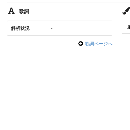
歌詞
解析状況
-
歌詞ページへ