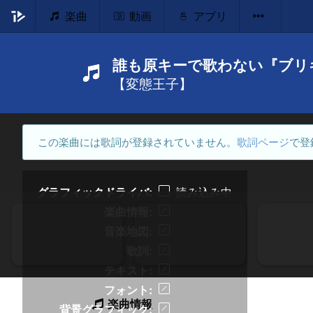
楽曲
動画
アプリ
誰も原キーで歌わない『ブリ
【変態王子】
この楽曲には歌詞が登録されていません。
歌詞ページ
で登
グラフィックドライバ
読み込み中
楽曲情報
音楽地図
歌詞
テキスト
フォント
楽曲情報
背景グラフィック