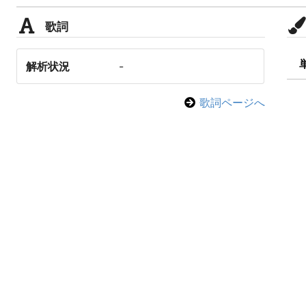
歌詞
解析状況
-
歌詞ページへ