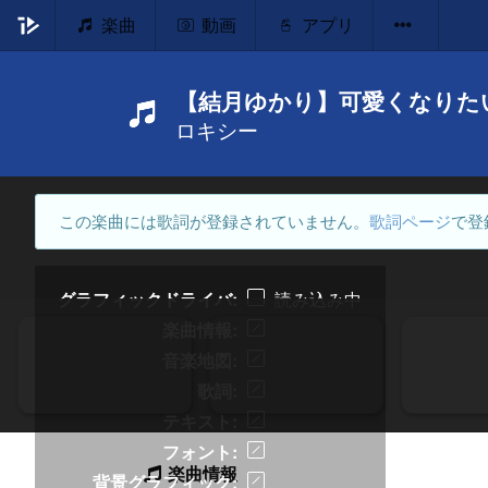
楽曲
動画
アプリ
【結月ゆかり】可愛くなりた
ロキシー
この楽曲には歌詞が登録されていません。
歌詞ページ
で登
グラフィックドライバ
読み込み中
楽曲情報
音楽地図
歌詞
テキスト
フォント
楽曲情報
背景グラフィック