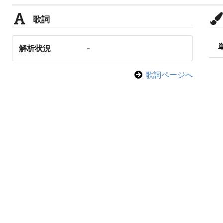
歌詞
解析状況
-
歌詞ページへ