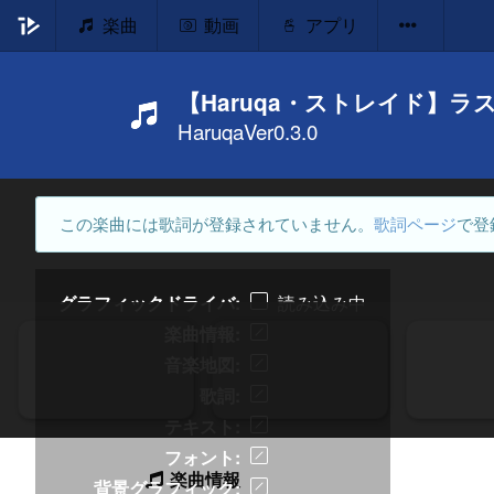
楽曲
動画
アプリ
【Haruqa・ストレイド】
HaruqaVer0.3.0
この楽曲には歌詞が登録されていません。
歌詞ページ
で登
グラフィックドライバ
読み込み中
楽曲情報
音楽地図
歌詞
テキスト
フォント
楽曲情報
背景グラフィック