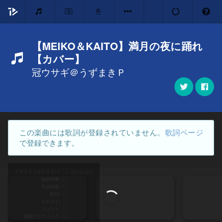
【MEIKO＆KAITO】満月の夜に踊れ
【カバー】
冠ウサギ＠うずまきＰ
この楽曲には歌詞が登録されていません。
歌詞ページ
で登録できます。
グラフィックドライバ
読み込み中
楽曲情報
音楽地図
歌詞
テキスト
フォント
背景グラフィック