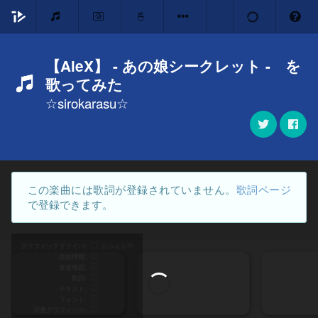
【AleX】 - あの娘シークレット - を
歌ってみた
☆sirokarasu☆
この楽曲には歌詞が登録されていません。
歌詞ページ
で登録できます。
グラフィックドライバ
読み込み中
楽曲情報
音楽地図
歌詞
テキスト
フォント
背景グラフィック