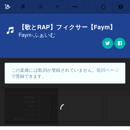
【歌とRAP】フィクサー【Faym】
Faym-ふぁいむ
この楽曲には歌詞が登録されていません。
歌詞ページ
で登録できます。
グラフィックドライバ
読み込み中
楽曲情報
音楽地図
歌詞
テキスト
フォント
背景グラフィック