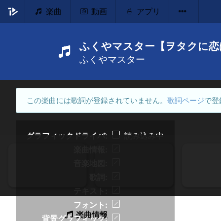
楽曲
動画
アプリ
ふくやマスター【ヲタクに恋
ふくやマスター
この楽曲には歌詞が登録されていません。
歌詞ページ
で登
グラフィックドライバ
読み込み中
楽曲情報
音楽地図
歌詞
テキスト
フォント
楽曲情報
背景グラフィック