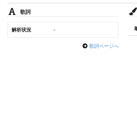
歌詞
解析状況
-
歌詞ページへ