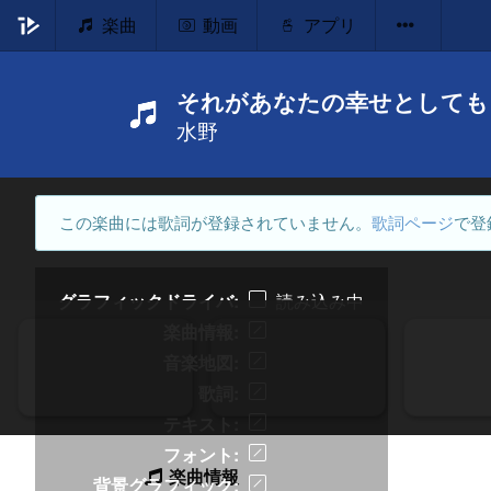
楽曲
動画
アプリ
それがあなたの幸せとしても
水野
この楽曲には歌詞が登録されていません。
歌詞ページ
で登
グラフィックドライバ
読み込み中
楽曲情報
音楽地図
歌詞
テキスト
フォント
楽曲情報
背景グラフィック