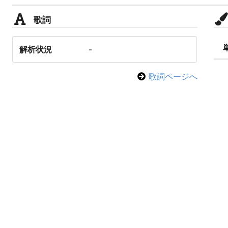
歌詞
解析状況
-
歌詞ページへ