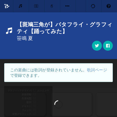
【斑鳩三角が】バタフライ・グラフィ
ティ【踊ってみた】
笹鳴 夏
この楽曲には歌詞が登録されていません。
歌詞ページ
で登録できます。
グラフィックドライバ
読み込み中
楽曲情報
音楽地図
歌詞
テキスト
フォント
背景グラフィック