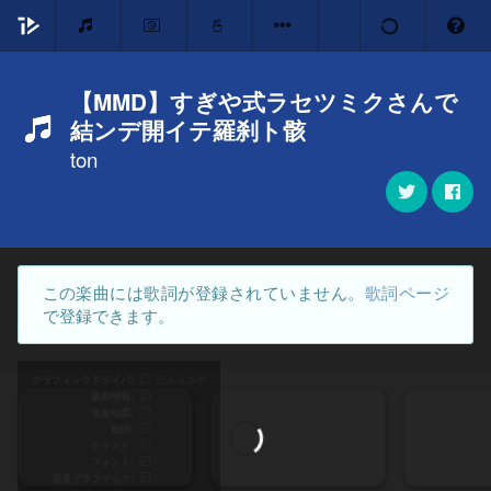
【MMD】すぎや式ラセツミクさんで
結ンデ開イテ羅刹ト骸
ton
この楽曲には歌詞が登録されていません。
歌詞ページ
で登録できます。
グラフィックドライバ
読み込み中
楽曲情報
音楽地図
歌詞
テキスト
フォント
背景グラフィック