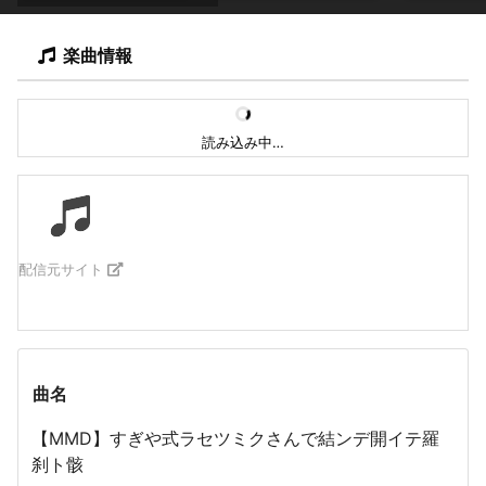
楽曲情報
読み込み中…
配信元サイト
曲名
【MMD】すぎや式ラセツミクさんで結ンデ開イテ羅
刹ト骸