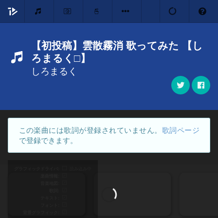
【初投稿】雲散霧消 歌ってみた 【し
ろまるく□】
しろまるく
この楽曲には歌詞が登録されていません。
歌詞ページ
で登録できます。
グラフィックドライバ
読み込み中
楽曲情報
音楽地図
歌詞
テキスト
フォント
背景グラフィック