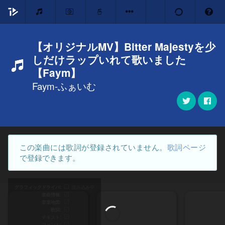
【オリジナルMV】Bitter Majestyを少
しだけラップいれて歌いました
【Faym】
Faym-ふぁいむ
この楽曲には歌詞が登録されていません。
歌詞ページ
で登録できます。
グラフィックドライバ
読み込み中
楽曲情報
音楽地図
歌詞
テキスト
フォント