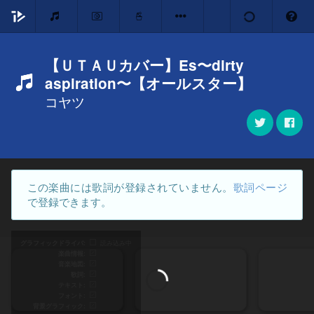
【ＵＴＡＵカバー】Es〜dirty
aspiration〜【オールスター】
コヤツ
この楽曲には歌詞が登録されていません。
歌詞ページ
で登録できます。
グラフィックドライバ
読み込み中
楽曲情報
音楽地図
歌詞
テキスト
フォント
背景グラフィック