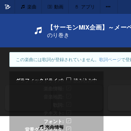
楽曲
動画
アプリ
【サーモンMIX企画】～メ
のり巻き
この楽曲には歌詞が登録されていません。
歌詞ページ
で登
グラフィックドライバ
読み込み中
楽曲情報
音楽地図
歌詞
テキスト
フォント
楽曲情報
背景グラフィック