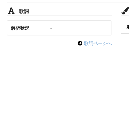
歌詞
解析状況
-
歌詞ページへ