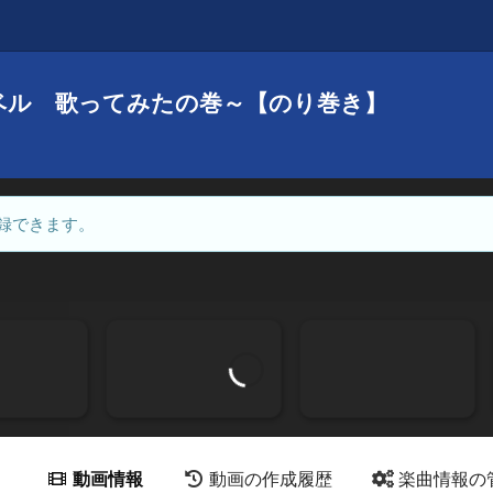
ーベル 歌ってみたの巻～【のり巻き】
録できます。
動画情報
動画の作成履歴
楽曲情報の