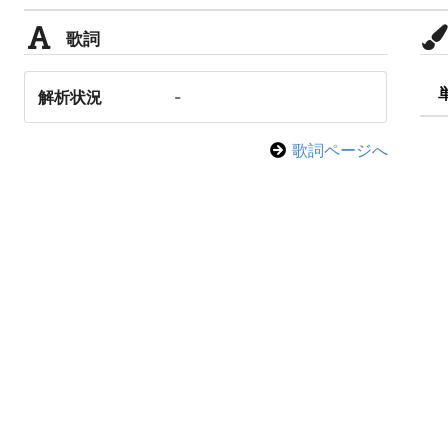
歌詞
解析状況
-
歌詞ページへ