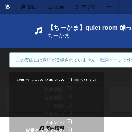
楽曲
動画
アプリ
【ちーかま】quiet room 
ちーかま
この楽曲には歌詞が登録されていません。
歌詞ページ
で登
グラフィックドライバ
読み込み中
楽曲情報
音楽地図
歌詞
テキスト
フォント
楽曲情報
背景グラフィック