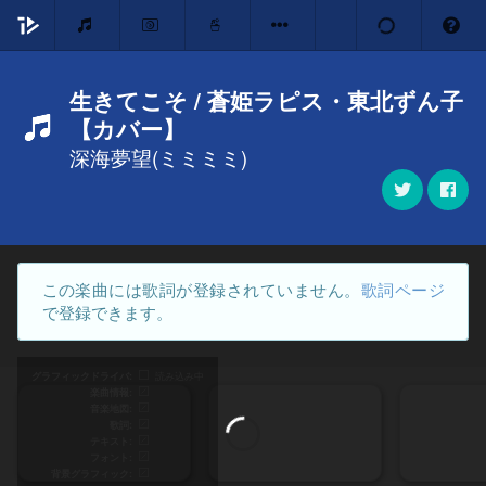
生きてこそ / 蒼姫ラピス・東北ずん子
【カバー】
深海夢望(ミミミミ)
この楽曲には歌詞が登録されていません。
歌詞ページ
で登録できます。
グラフィックドライバ
読み込み中
楽曲情報
音楽地図
歌詞
テキスト
フォント
背景グラフィック