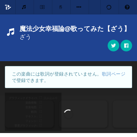
魔法少女幸福論@歌ってみた【ざう】
ざう
この楽曲には歌詞が登録されていません。
歌詞ページ
で登録できます。
グラフィックドライバ
読み込み中
楽曲情報
音楽地図
歌詞
テキスト
フォント
背景グラフィック