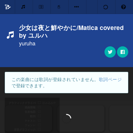
少女は夜と鮮やかに/Matica covered
by ユルハ
yuruha
この楽曲には歌詞が登録されていません。
歌詞ページ
で登録できます。
グラフィックドライバ
読み込み中
楽曲情報
音楽地図
歌詞
テキスト
フォント
背景グラフィック