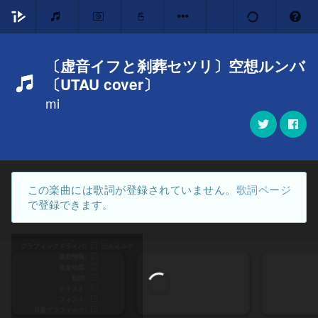
〔虚音イフと刹葬セツリ〕空想ルンバ
〔UTAU cover〕
mi
この楽曲には歌詞が登録されていません。
歌詞ページ
で登録できます。
グラフィックドライバ
読み込み中
楽曲情報
音楽地図
歌詞
テキスト
フォント
背景グラフィック