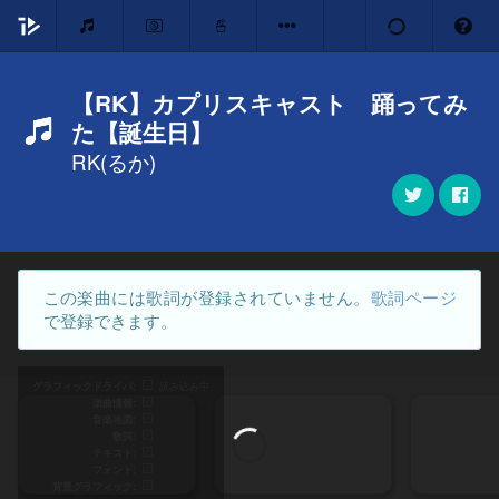
【RK】カプリスキャスト 踊ってみ
た【誕生日】
RK(るか)
この楽曲には歌詞が登録されていません。
歌詞ページ
で登録できます。
グラフィックドライバ
読み込み中
楽曲情報
音楽地図
歌詞
テキスト
フォント
背景グラフィック