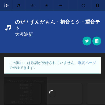
のだ / ずんだもん・初音ミク・重音テ
ト
大漠波新
この楽曲には歌詞が登録されていません。
歌詞ページ
で登録できます。
グラフィックドライバ
読み込み中
楽曲情報
音楽地図
歌詞
テキスト
フォント
背景グラフィック