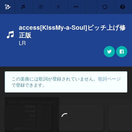
access[KissMy-a-Soul]ピッチ上げ修
正版
LR
この楽曲には歌詞が登録されていません。
歌詞ページ
で登録できます。
グラフィックドライバ
読み込み中
楽曲情報
音楽地図
歌詞
テキスト
フォント
背景グラフィック