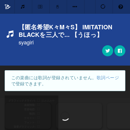
【匿名希望K々M々S】 IMITATION
BLACKを三人で... 【うほっ】
syagiri
この楽曲には歌詞が登録されていません。
歌詞ページ
で登録できます。
グラフィックドライバ
読み込み中
楽曲情報
音楽地図
歌詞
テキスト
フォント
背景グラフィック