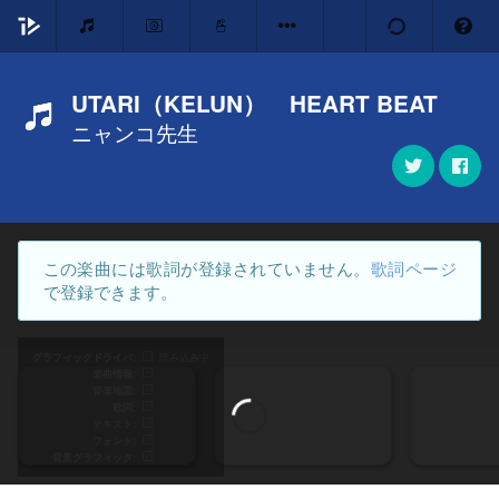
UTARI（KELUN） HEART BEAT
ニャンコ先生
この楽曲には歌詞が登録されていません。
歌詞ページ
で登録できます。
グラフィックドライバ
読み込み中
楽曲情報
音楽地図
歌詞
テキスト
フォント
背景グラフィック