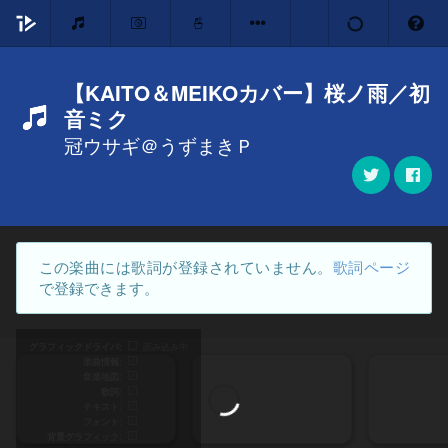
【KAITO＆MEIKOカバー】桜ノ雨／初
音ミク
冠ウサギ＠うずまきＰ
この楽曲には歌詞が登録されていません。
歌詞ページ
で登録できます。
グラフィックドライバ
読み込み中
楽曲情報
音楽地図
歌詞
テキスト
フォント
背景グラフィック