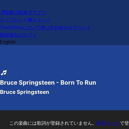
楽曲
動画
アプリ
テンプレート
フォント
Text
Alive
について
使い方
お知らせ
イベント
開発者向けサイト
English
Bruce Springsteen - Born To Run
Bruce Springsteen
この楽曲には歌詞が登録されていません。
歌詞ページ
で登