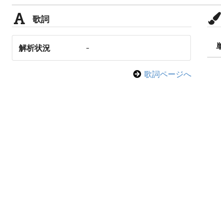
歌詞
解析状況
-
歌詞ページへ