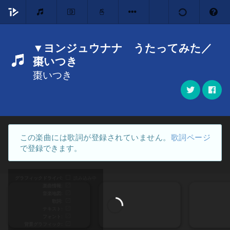
▼ヨンジュウナナ うたってみた／
棗いつき
棗いつき
この楽曲には歌詞が登録されていません。
歌詞ページ
で登録できます。
グラフィックドライバ
読み込み中
楽曲情報
音楽地図
歌詞
テキスト
フォント
背景グラフィック