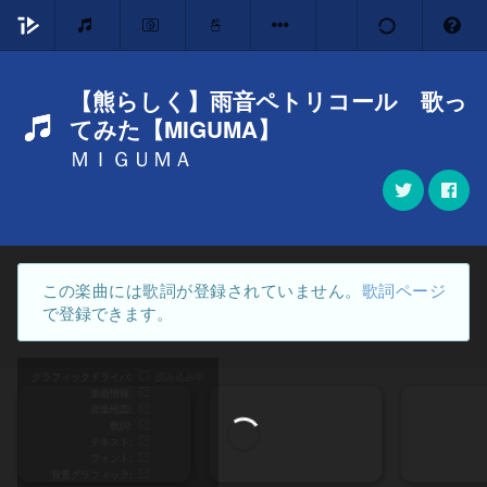
【熊らしく】雨音ペトリコール 歌っ
てみた【MIGUMA】
ＭＩＧＵＭＡ
この楽曲には歌詞が登録されていません。
歌詞ページ
で登録できます。
グラフィックドライバ
読み込み中
楽曲情報
音楽地図
歌詞
テキスト
フォント
背景グラフィック