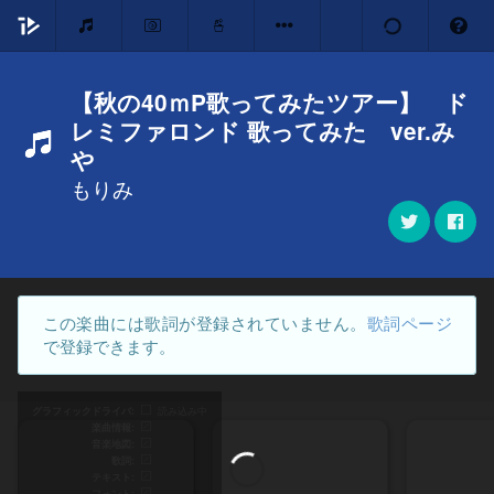
【秋の40ｍP歌ってみたツアー】 ド
レミファロンド 歌ってみた ver.み
や
もりみ
この楽曲には歌詞が登録されていません。
歌詞ページ
で登録できます。
グラフィックドライバ
読み込み中
楽曲情報
音楽地図
歌詞
テキスト
フォント