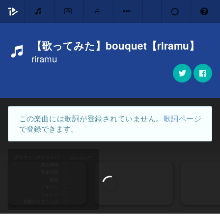
【歌ってみた】bouquet【riramu】
riramu
この楽曲には歌詞が登録されていません。
歌詞ページ
で登録できます。
グラフィックドライバ
読み込み中
楽曲情報
音楽地図
歌詞
テキスト
フォント
背景グラフィック