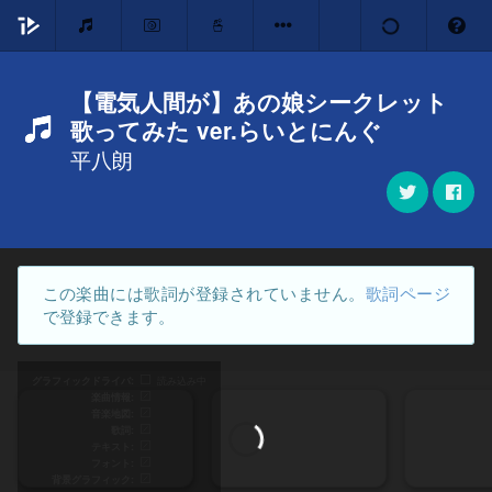
【電気人間が】あの娘シークレット
歌ってみた ver.らいとにんぐ
平八朗
この楽曲には歌詞が登録されていません。
歌詞ページ
で登録できます。
グラフィックドライバ
読み込み中
楽曲情報
音楽地図
歌詞
テキスト
フォント
背景グラフィック