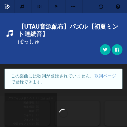
【UTAU音源配布】パズル【初夏ミン
ト連続音】
ぽっしゅ
この楽曲には歌詞が登録されていません。
歌詞ページ
で登録できます。
グラフィックドライバ
読み込み中
楽曲情報
音楽地図
歌詞
テキスト
フォント
背景グラフィック