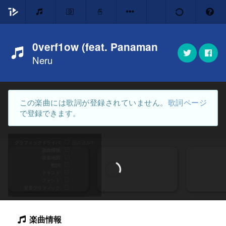
0verf1ow (feat. Panaman
Neru
この楽曲には歌詞が登録されていません。
歌詞ページ
で登録できます。
グラフィックドライバ
読み込み中
楽曲情報
音楽地図
歌詞
テキスト
フォント
背景グラフィック
楽曲情報